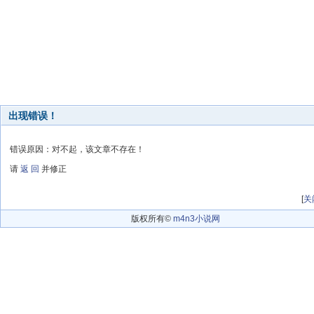
出现错误！
错误原因：对不起，该文章不存在！
请
返 回
并修正
[
关
版权所有©
m4n3小说网