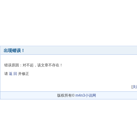
出现错误！
错误原因：对不起，该文章不存在！
请
返 回
并修正
[
关
版权所有©
m4n3小说网