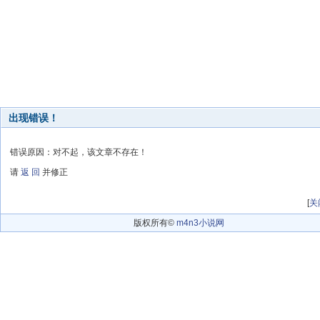
出现错误！
错误原因：对不起，该文章不存在！
请
返 回
并修正
[
关
版权所有©
m4n3小说网