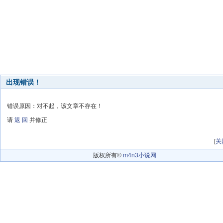
出现错误！
错误原因：对不起，该文章不存在！
请
返 回
并修正
[
关
版权所有©
m4n3小说网